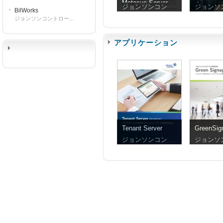
Metasys Server
介
ジョンソンコン
ジョンソ
BilWorks
ジョンソンコントロー...
アプリケーション
Tenant Server
GreenSig
ジョンソンコン
ジョンソ