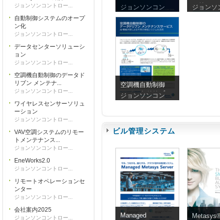
ションシステム
ソリュー
ジョンソンコントロー...
ジョンソンコン
ジョンソ
の定期メンテナ
自動制御システムのオープ
ンスサービス
ン化
ジョンソンコントロー...
データセンターソリューシ
ョン
ジョンソンコントロー...
空調機自動制御のデータド
リブン メンテナ...
空調機自動制御
ジョンソンコントロー...
のデータドリブ
ジョンソンコン
ン メンテナンス
ワイヤレスセンサーソリュ
サービス
ーション
ジョンソンコントロー...
ビル管理システム
VAV空調システムのリモー
トメンテナンス...
ジョンソンコントロー...
EneWorks2.0
ジョンソンコントロー...
リモートオペレーションセ
ンター
ジョンソンコントロー...
会社案内2025
Managed
Metasy
ジョンソンコントロー...